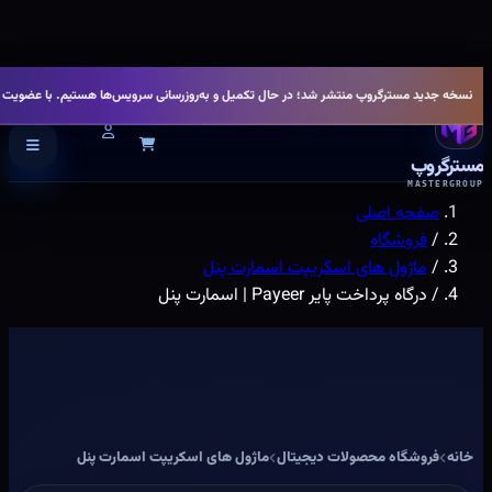
info@mastergroup.ir
۰۱۷۹۱۰۱۲۲۱۰
نسخه جدید مسترگروپ منتشر شد؛ در حال تکمیل و به‌روزرسانی سرویس‌ها هستیم. با عضویت در
مسترگروپ
MASTERGROUP
صفحه اصلی
/
فروشگاه
/
ماژول های اسکریپت اسمارت پنل
/
درگاه پرداخت پایر Payeer | اسمارت پنل
خانه
فروشگاه محصولات دیجیتال
ماژول های اسکریپت اسمارت پنل