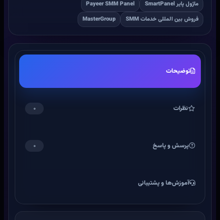
ماژول پایر SmartPanel
Payeer SMM Panel
فروش بین المللی خدمات SMM
MasterGroup
توضیحات
نظرات
۰
پرسش و پاسخ
۰
آموزش‌ها و پشتیبانی